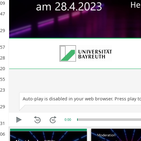
:09
:47
:29
:57
:28
:20
:55
:23
Auto-play is disabled in your web browser. Press play to
:29
0:00
:31
:06