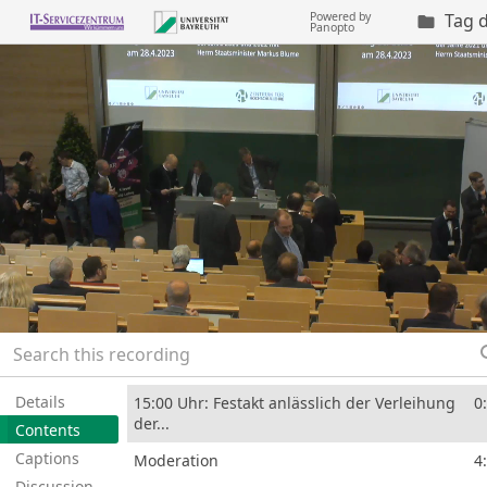
Powered by
Tag 

Panopto
se
Details
15:00 Uhr: Festakt anlässlich der Verleihung
0
der...
Contents
Captions
Moderation
4
Discussion