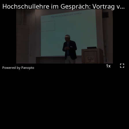
Hochschullehre im Gespräch: Vortrag von Prof. Jürgen Handke: Digitalisierung der Lehre
fullscreen
1
x
Powered by Panopto